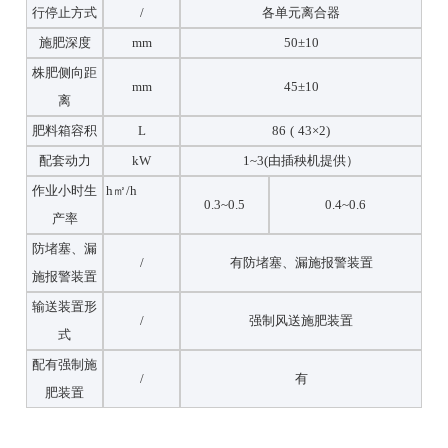
行停止方式
/
各单元离合器
施肥深度
mm
50±10
株肥侧向距
mm
45±10
离
肥料箱容积
L
86 ( 43×2)
配套动力
kW
1~3(由插秧机提供）
作业小时生
h㎡
/h
0.3~0.5
0.4~0.6
产率
防堵塞、漏
/
有防堵塞、漏施报警装置
施报警装置
输送装置形
/
强制风送施肥装置
式
配有强制施
/
有
肥装置