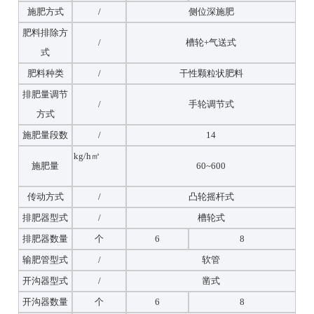
施肥方式
/
侧位深施肥
肥料排除方
/
槽轮+气送式
式
肥料种类
/
干性颗粒状肥料
排肥量调节
/
手轮调节式
方式
施肥量段数
/
14
kg/h㎡
施肥量
60~600
传动方式
/
凸轮摇杆式
排肥器型式
/
槽轮式
排肥器数量
个
6
8
输肥管型式
/
软管
开沟器型式
/
凿式
开沟器数量
个
6
8