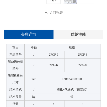
返回列表
参数详情
优越性能
项目
单位
规格
产品型号
/
2FCF-6
2FCF-8
配套插秧机
/
2ZG-6
2ZG-8
型号
施肥机机体
mm
620×2460×800
尺寸
结构型式
/
槽轮+气送式（侧置式)
结构质量
kg
45
行数
/
6
8