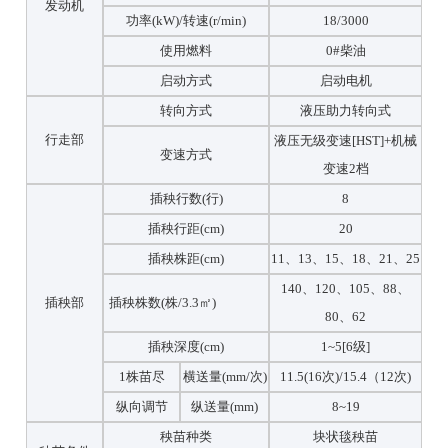
发动机
功率(kW)/转速(r/min)
18/3000
使用燃料
0#柴油
启动方式
启动电机
转向方式
液压助力转向式
行走部
液压无级变速[HST]+机械
变速方式
变速2档
插秧行数(行)
8
插秧行距(cm)
20
插秧株距(cm)
11、13、15、18、21、25
140、120、105、88、
插秧部
插秧株数(株/3.3㎡
)
80、62
插秧深度(cm)
1~5[6级]
1株苗尽
横送量(mm/次)
11.5(16次)/15.4（12次)
纵向调节
纵送量(mm)
8~19
秧苗种类
块状毯秧苗