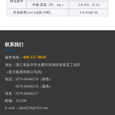
秧苗条件
叶龄.苗高（叶、cm )
2.0~4.0、8~25
作业效率( h㎡
/h)(亩/小时)
0.4~0.6(6~9)
联系我们
400-157-9018
服务热线：
地址：浙江省金华市永康市东城街道黄棠工业区
（星月集团有限公司内)
电话：0579-86466218（销售)
0579-86466216（服务)
传真：0579-86466217
邮编：321300
E-mail：sales6218@163.com