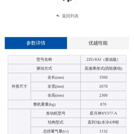
返回列表
参数详情
优越性能
型号名称
2ZG-8AJ（柴油版）
驱动方式
高速乘坐式(四轮驱动)
全长(mm)
3500
外形尺寸
全宽(mm)
2070
全高(mm)
2300
整机重量(kg)
870
发动机型号
星月神XY377-A
结构型式
直列3缸水冷4冲程
总排量气量(cc)
1132