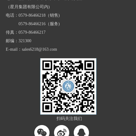
书”中“一级技术保养”的要求对柴油发动机进行
要充电时必须进行充电。
保养。3、200h技术保养(1)完成50h技术保养的全
（星月集团有限公司内)
部内容;(2)更换柴油发动机油底壳润滑油。(3)对
电话：0579-86466218（销售)
油浴式空气滤清器油盆清洗保养。(4)清洗提升器
液压油滤清器，必要时更换滤芯。(5)按“柴油发
0579-86466216（服务)
动机使用保养说明书”中“二级技术保养”的要求
传真：0579-86466217
对柴油发动机进行保养。4、400h技术保养(1)完
成200h技术保养的全部内容。(2)按维护保养表5-
邮编：321300
1加注润滑脂。(3)检查前驱动桥中央传动、末端
E-mail：sales6218@163.com
传动油面高度，必要时添加。(4)检查传动系统及
提升器的油面高度，必要时添加。(5)检查停车制
动器手柄自由行程，必要时调整。(6)清洗保养液
压转向油箱滤清器。(7)按“柴油发动机使用保养
说明书”中“二级技术保养”的要求对柴油发动机
进行保养。5、800h技术保养(1)完成400h技术保
养的全部内容。(2)更换液压转向系统用传动液压
用油。(3)更换传动系统和提升器用传动液压用
油。(4)检查柴油发动机气门间隙。(5)检查调整
喷油泵喷油压力。(6)对燃油箱进行清洗保养。
(7)按“柴油发动机使用保养说明书”中“三级技术
保养”的要求对柴油发动机进行保养。6、1600h
技术保养(1)完成800h技术保养的全部内容。(2)
扫码关注我们
对柴油发动机冷却系统进行清洗保养。(3)更换前
驱动桥中央传动和最终传动润滑油。(4)对启动电
动机进行检查、调整、维护和保养。(5)按“柴油