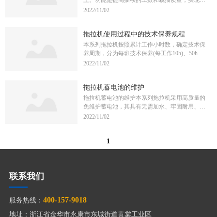
系统，循环预热发动机。先打开放水阀，向水箱
作业，否则容易造成收割机过渡磨损，以及作物
理密植，有利于后续作业的机械化。那么插秧机
2022/11/02
内加注70℃左右的温热水，直到放水阀流出有烫
损失严重。5、在收割倒伏或全倒伏时请降低收
改如何进行维修保养，小编给您总结了五方法。
手感觉的热水时，再关闭放水阀，向水箱内灌注
割作业速度，并将割台降低到最低位置，如果这
第一步就是外观保养检查。检查外部零件是否冲
90℃左右的热水后再启动。在冰雪道路行驶时，
样也不能满足顺利收割倒伏的水稻时，应将拨禾
拖拉机使用过程中的技术保养规程
洗干净，各损坏部件是否更换;有无生锈，各活
要低速小油门，机车与前方人或车，要保持一定
轮弹齿沿旋转方向移动，调整拨齿的角度。
动部件是否锈蚀。第二步就是插秧机的“心脏”—
本系列拖拉机按照累计工作小时数，确定技术保
距离;转弯时，要慢打、慢回方向盘。严禁高速
发动机的保养检查。检查空气滤清器是否通畅，
养周期，分为每班技术保养(每工作10h)、50h技
行驶和紧急刹车，以免造成滑车事故。五、选用
海绵是否干净;汽油是否放净，油旋扭关闭;曲轴
术保养、200h技术保养、400h技术保养、800h技
2022/11/02
合适牌号的柴油和机油。机车进入冬季，应对燃
箱齿轮油是否更换，齿轮油是否清洁;缓慢拉动
术保养、1600h技术保养。1、每班技术保养(1)清
油系统进行一次清洗。按规定选用冬季使用的柴
反冲启动器拉绳几下，是否转动正常，有无压缩
除拖拉机上的尘土和油污。(2)检查并紧固拖拉机
油和机油。一般柴油所选用凝点要比当地气温低
感。第三步做好液压部分保养检查。检查液压皮
拖拉机蓄电池的维护
外部紧固件，发现松动应及时拧紧，尤其是前、
5℃~10℃，机油必须使用黏度较小的8号柴油机
带(一级皮带)磨损程度;液压油是否充足。清洁;液
后轮的紧固螺母。(3)检查发动机油底壳、水箱、
拖拉机蓄电池的维护本系列拖拉机采用高质量的
油。柴油在加入油箱之前，一般要沉淀48~96小
压部分活动件是否灵活，注油处是否注油;液压
燃油箱、液压转向油箱、行驶制动器油箱、液压
免维护蓄电池，其具有无需加水、牢固耐用、使
时，用绸布网过滤后，加入油箱。而有些机手为
仿形的中浮板动作是否灵敏。第四步做好插植部
提升器的液面高度，不足时添加。检查油底壳液
用安全、起动电流大等优点，其具体状态检查、
2022/11/02
图方便取下加油口的过滤网，这种做法是错误
分保养检查。检查插植传动箱、插植臂、侧边链
面时，须将拖拉机停放在水平的地面上，在发动
维护保养及充电方法详见蓄电池使用说明书。注
的。它会使柴油中的杂物进入油箱，加剧油泵阻
条箱是否加注黄油、机油;插植臂是否正常运转;
机停止工作15min后进行。(4)按维护保养表5-1加
意：(1)蓄电池充电时不可近明火，保持室内空气
塞，加大出油阀和喷油嘴精密偶件的磨损。使供
秧针与秧门间隙是否正确，纵向取苗量调整是否
注润滑脂。(5)检查前、后轮胎气压，不足时按规
1
畅通;充电结束时应首先断开电源，方可使用电
油压降低，喷油性能恶化，柴油燃烧不良，功率
正常;导轨是否注黄油;纵向送秧是否活动正常，
定充气。(6)检查调整主、副离合器和行驶制动器
源与极柱断开，以防止擦火引起火灾或爆炸。(2)
下降，这样就会大大缩短发动机的使用寿命。
送秧星轮转动是否正常等。第五步做好行驶部分
踏板的自由行程。(7)检查拖拉机有无漏气、漏
蓄电池应储存在清洁、干燥、通风的库房内，温
保养检查。检查变速杆调节是否可靠;行走轮运
油、漏水现象，如有“三漏”应排除。(8)按“柴油
度在0～40℃之间。搬运时应轻放，防止碰撞，
转是否正常;左右转向拉线是否注油。做好这“五
联系我们
发动机使用保养说明书”中“日常班次技术保
切勿倒置。(3)蓄电池端子与电源线接头应连接牢
步”，正确保养插秧机，延长插秧机使用寿命，
养”的要求对柴油发动机进行保养。2、50h技术
固，以防起动时熔化端子。为防止端子氧化腐
让它为你创造更多价值!
保养(1)完成每班技术保养的全部内容‘(2)按维护
蚀，应在接线端子外涂抹凡士林。(4)保持蓄电池
400-157-9018
服务热线：
保养表5-1加注润滑脂。(3)检查油浴式空气滤清
外部端子清洁，并经常检查蓄电池上的排气孔是
器油面并除尘。(4)按“柴油发动机使用保养说明
否畅通。(5)经常检查蓄电池上的充电标志，对需
地址：浙江省金华市永康市东城街道黄棠工业区