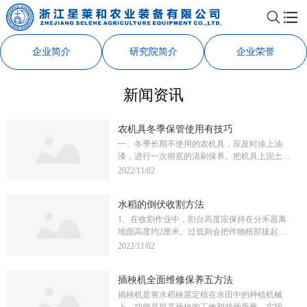
企业简介
研究院简介
企业荣誉
新闻资讯
农机具冬季保管使用有技巧
一、冬季长期不使用的农机具，应及时涂上油
漆，进行一次彻底的清刷保养。把机具上泥土、
油污、杂物等清除干净。需要润滑的机械，加注
2022/11/02
润滑油，机身刷漆。做好防锈、防腐蚀等。可有
效延长机具的使用寿命，避免不必要的损失。
水稻的倒伏收割方法
二、要有一个防雨雪、防日晒、通风、干燥的机
房(车棚)，不要存放在露天下。做到防盗、防
1、在收割作业中，割台高度应保持在分禾器离
火，安全保管。三、冬季气温低，机车结束工作
地面高度约2厘米。过低则会把作物根部拔起，
后，要及时放掉冷却水。无论作业一时、暂时入
也易加速割刀磨损，不能完成收割作业。2、收
2022/11/02
库的拖拉机、农用车，还是长期入库不用的联合
割机的割幅宽度应以略小于正常割幅宽度为好
收割机，都要在入库后，打开散热器放水阀、缸
(一般为右侧分禾器内侧空出约20-50厘米)，以减
体水套放水阀及水箱盖，摇转曲轴，使水完全放
插秧机全面维修保养五方法
轻收割部位的负荷。3、在收割中应保持直线行
尽，以防严寒天气冻裂机体。四、在寒冷天气，
驶，不要左右摇摆，收割速度宜慢勿快，以防堵
插秧机是将水稻秧苗定植在水田中的种植机械
环境温度低，启动发动机时，须用热水加入冷却
塞。4、对不符合收割要求的倒伏作物不能强行
上。功能是提高插秧的工效和栽插质量，实现合